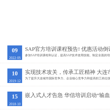
SAP官方培训课程预告! 优惠活动
09
参加SAP培训课程和认证，提高SAP技术使用技能。制定全面的
2022-05
实现技术攻关，传承工匠精神 大连
10
为了提升大连城市国际竞争力、企业核心竞争力和提高职工岗位技能，
2019-12
嵌入式人才告急 华信培训启动“输血
15
2018-10