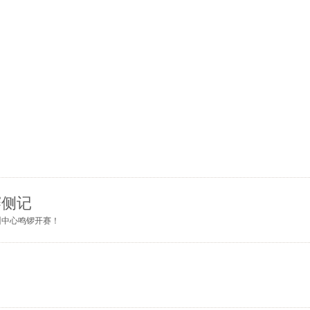
赛侧记
训中心鸣锣开赛！